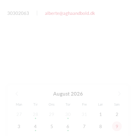
30302063
alberte@aghaandbold.dk
August 2026
Man
Tir
Ons
Tor
Fre
Lør
Søn
27
28
29
30
31
1
2
3
4
5
6
7
8
9