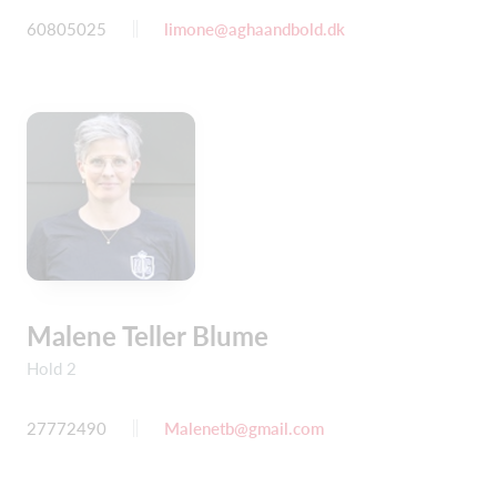
60805025
limone@aghaandbold.dk
Malene Teller Blume
Hold 2
27772490
Malenetb@gmail.com