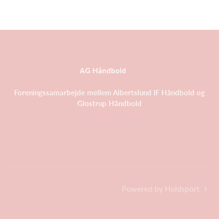
AG Håndbold
Foreningssamarbejde mellem Albertslund IF Håndbold og
Glostrup Håndbold
info@aghaandbold.dk
Powered by Holdsport